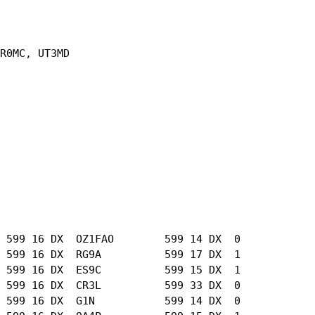
R0MC, UT3MD

 599 16 DX  OZ1FAO        599 14 DX  0

 599 16 DX  RG9A          599 17 DX  1

 599 16 DX  ES9C          599 15 DX  1

 599 16 DX  CR3L          599 33 DX  0

 599 16 DX  G1N           599 14 DX  0
