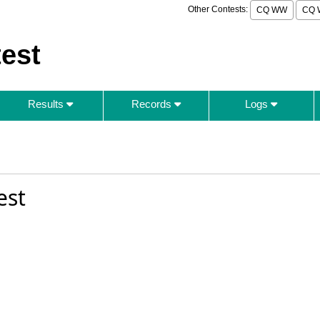
Other Contests:
CQ WW
CQ 
est
Results
Records
Logs
est