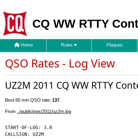
CQ WW RTTY Cont
Home
Rules
Plaques
QSO Rates - Log View
UZ2M 2011 CQ WW RTTY Cont
Best 60 min QSO rate:
137
.
From
../publiclogs/2011/uz2m.log
START-OF-LOG: 3.0

CALLSIGN: UZ2M
