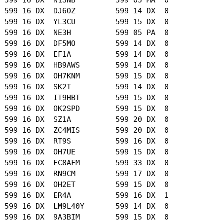
 599 16 DX  DJ6OZ         599 14 DX  0

 599 16 DX  YL3CU         599 15 DX  0

 599 16 DX  NE3H          599 05 PA  0

 599 16 DX  DF5MO         599 14 DX  0

 599 16 DX  EF1A          599 14 DX  0

 599 16 DX  HB9AWS        599 14 DX  0

 599 16 DX  OH7KNM        599 15 DX  0

 599 16 DX  SK2T          599 14 DX  0

 599 16 DX  IT9HBT        599 15 DX  0

 599 16 DX  OK2SPD        599 15 DX  0

 599 16 DX  SZ1A          599 20 DX  0

 599 16 DX  ZC4MIS        599 20 DX  0

 599 16 DX  RT9S          599 16 DX  0

 599 16 DX  OH7UE         599 15 DX  0

 599 16 DX  EC8AFM        599 33 DX  0

 599 16 DX  RN9CM         599 17 DX  0

 599 16 DX  OH2ET         599 15 DX  0

 599 16 DX  ER4A          599 16 DX  1

 599 16 DX  LM9L40Y       599 14 DX  0

 599 16 DX  9A3BIM        599 15 DX  0
