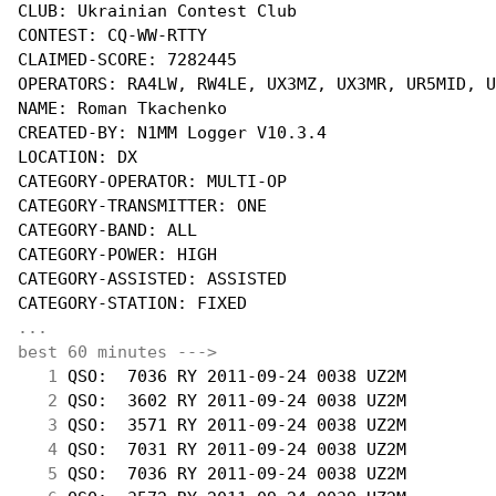
CLUB: Ukrainian Contest Club

CONTEST: CQ-WW-RTTY

CLAIMED-SCORE: 7282445

OPERATORS: RA4LW, RW4LE, UX3MZ, UX3MR, UR5MID, U
NAME: Roman Tkachenko

CREATED-BY: N1MM Logger V10.3.4

LOCATION: DX

CATEGORY-OPERATOR: MULTI-OP

CATEGORY-TRANSMITTER: ONE

CATEGORY-BAND: ALL

CATEGORY-POWER: HIGH

CATEGORY-ASSISTED: ASSISTED

...
best 60 minutes --->
  1
 QSO:  7036 RY 2011-09-24 0038 UZ2M         
  2
 QSO:  3602 RY 2011-09-24 0038 UZ2M         
  3
 QSO:  3571 RY 2011-09-24 0038 UZ2M         
  4
 QSO:  7031 RY 2011-09-24 0038 UZ2M         
  5
 QSO:  7036 RY 2011-09-24 0038 UZ2M         