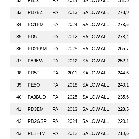
32
PB7Z
PA
2014
SA LOW ALL
281,580
33
PD7BZ
PA
2013
SA LOW ALL
273,910
34
PC1PM
PA
2024
SA LOW ALL
273,651
35
PD5T
PA
2012
SA LOW ALL
273,460
36
PD2PKM
PA
2025
SA LOW ALL
265,734
37
PA8KW
PA
2012
SA LOW ALL
252,144
38
PD5T
PA
2011
SA LOW ALL
244,623
39
PE5O
PA
2018
SA LOW ALL
240,166
40
PA3BUD
PA
2025
SA LOW ALL
235,620
41
PD3EM
PA
2013
SA LOW ALL
228,580
42
PD2GSP
PA
2024
SA LOW ALL
220,192
43
PE1FTV
PA
2012
SA LOW ALL
219,681