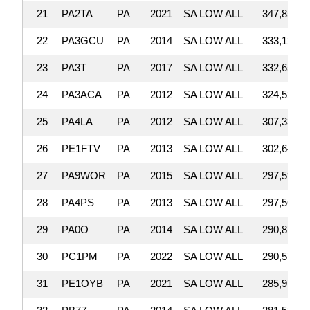
21
PA2TA
PA
2021
SA LOW ALL
347,853
22
PA3GCU
PA
2014
SA LOW ALL
333,126
23
PA3T
PA
2017
SA LOW ALL
332,652
24
PA3ACA
PA
2012
SA LOW ALL
324,520
25
PA4LA
PA
2012
SA LOW ALL
307,338
26
PE1FTV
PA
2013
SA LOW ALL
302,640
27
PA9WOR
PA
2015
SA LOW ALL
297,597
28
PA4PS
PA
2013
SA LOW ALL
297,564
29
PA0O
PA
2014
SA LOW ALL
290,875
30
PC1PM
PA
2022
SA LOW ALL
290,570
31
PE1OYB
PA
2021
SA LOW ALL
285,978