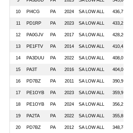
10
PI4CG
PA
2024
SA LOW ALL
436,792
11
PD1RP
PA
2023
SA LOW ALL
433,251
12
PA0GJV
PA
2017
SA LOW ALL
428,208
13
PE1FTV
PA
2014
SA LOW ALL
410,424
14
PA3DUU
PA
2022
SA LOW ALL
408,096
15
PA3T
PA
2016
SA LOW ALL
404,061
16
PD7BZ
PA
2011
SA LOW ALL
390,998
17
PE1OYB
PA
2023
SA LOW ALL
359,910
18
PE1OYB
PA
2024
SA LOW ALL
356,256
19
PA2TA
PA
2022
SA LOW ALL
355,866
20
PD7BZ
PA
2012
SA LOW ALL
348,749