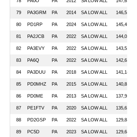
78
PA0O
PA
2012
SA LOW ALL
147,630
79
PA3GRM
PA
2014
SA LOW ALL
146,520
80
PD1RP
PA
2024
SA LOW ALL
145,469
81
PA2JCB
PA
2022
SA LOW ALL
144,020
82
PA3EVY
PA
2022
SA LOW ALL
143,520
83
PA6Q
PA
2022
SA LOW ALL
142,627
84
PA3DUU
PA
2018
SA LOW ALL
141,149
85
PD0MHZ
PA
2015
SA LOW ALL
140,859
86
PD0ME
PA
2013
SA LOW ALL
137,950
87
PE1FTV
PA
2020
SA LOW ALL
135,625
88
PD2GSP
PA
2022
SA LOW ALL
129,888
89
PC5D
PA
2023
SA LOW ALL
129,685