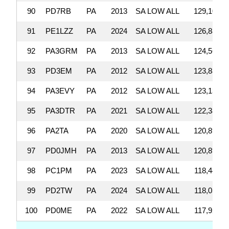
90
PD7RB
PA
2013
SA LOW ALL
129,108
91
PE1LZZ
PA
2024
SA LOW ALL
126,888
92
PA3GRM
PA
2013
SA LOW ALL
124,564
93
PD3EM
PA
2012
SA LOW ALL
123,888
94
PA3EVY
PA
2012
SA LOW ALL
123,132
95
PA3DTR
PA
2021
SA LOW ALL
122,388
96
PA2TA
PA
2020
SA LOW ALL
120,890
97
PD0JMH
PA
2013
SA LOW ALL
120,890
98
PC1PM
PA
2023
SA LOW ALL
118,448
99
PD2TW
PA
2024
SA LOW ALL
118,050
100
PD0ME
PA
2022
SA LOW ALL
117,920