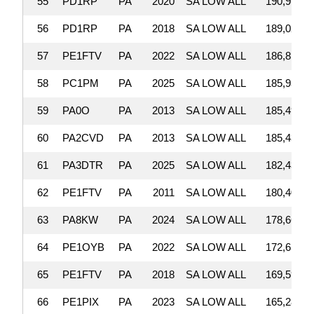
55
PD1RP
PA
2020
SA LOW ALL
190,910
56
PD1RP
PA
2018
SA LOW ALL
189,024
57
PE1FTV
PA
2022
SA LOW ALL
186,810
58
PC1PM
PA
2025
SA LOW ALL
185,931
59
PA0O
PA
2013
SA LOW ALL
185,497
60
PA2CVD
PA
2013
SA LOW ALL
185,430
61
PA3DTR
PA
2025
SA LOW ALL
182,437
62
PE1FTV
PA
2011
SA LOW ALL
180,407
63
PA8KW
PA
2024
SA LOW ALL
178,668
64
PE1OYB
PA
2022
SA LOW ALL
172,656
65
PE1FTV
PA
2018
SA LOW ALL
169,597
66
PE1PIX
PA
2023
SA LOW ALL
165,288