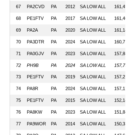
67
PA2CVD
PA
2012
SA LOW ALL
161,490
68
PE1FTV
PA
2017
SA LOW ALL
161,406
69
PA2A
PA
2020
SA LOW ALL
161,148
70
PA3DTR
PA
2024
SA LOW ALL
160,716
71
PA0GJV
PA
2023
SA LOW ALL
157,842
72
PH9B
PA
2024
SA LOW ALL
157,759
73
PE1FTV
PA
2019
SA LOW ALL
157,210
74
PA8R
PA
2024
SA LOW ALL
157,176
75
PE1FTV
PA
2015
SA LOW ALL
152,145
76
PA8KW
PA
2023
SA LOW ALL
151,848
77
PA9WOR
PA
2014
SA LOW ALL
150,336