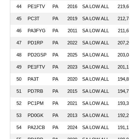
44
PE1FTV
PA
2016
SA LOW ALL
219,648
45
PC3T
PA
2019
SA LOW ALL
212,742
46
PA3FYG
PA
2011
SA LOW ALL
211,671
47
PD1RP
PA
2022
SA LOW ALL
207,207
48
PD2GSP
PA
2025
SA LOW ALL
203,049
49
PE1FTV
PA
2023
SA LOW ALL
201,132
50
PA3T
PA
2020
SA LOW ALL
194,820
51
PD7RB
PA
2015
SA LOW ALL
194,753
52
PC1PM
PA
2021
SA LOW ALL
193,314
53
PD0GK
PA
2013
SA LOW ALL
192,222
54
PA2JCB
PA
2024
SA LOW ALL
191,135