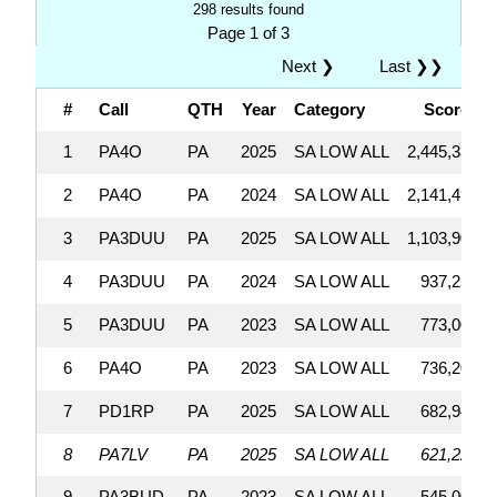
298 results found
Page 1 of 3
Next ❯
Last ❯❯
#
Call
QTH
Year
Category
Score
1
PA4O
PA
2025
SA LOW ALL
2,445,338
2
PA4O
PA
2024
SA LOW ALL
2,141,490
3
PA3DUU
PA
2025
SA LOW ALL
1,103,900
4
PA3DUU
PA
2024
SA LOW ALL
937,251
5
PA3DUU
PA
2023
SA LOW ALL
773,000
6
PA4O
PA
2023
SA LOW ALL
736,200
7
PD1RP
PA
2025
SA LOW ALL
682,941
8
PA7LV
PA
2025
SA LOW ALL
621,220
9
PA3BUD
PA
2023
SA LOW ALL
545,002