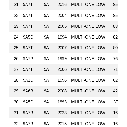
21
9A7T
9A
2016
MULTI-ONE LOW
953,46
22
9A7T
9A
2004
MULTI-ONE LOW
950,35
23
9A7T
9A
2005
MULTI-ONE LOW
884,06
24
9A5D
9A
1994
MULTI-ONE LOW
824,98
25
9A7T
9A
2007
MULTI-ONE LOW
809,75
26
9A7P
9A
1999
MULTI-ONE LOW
761,53
27
9A7T
9A
2006
MULTI-ONE LOW
712,75
28
9A1D
9A
1996
MULTI-ONE LOW
629,50
29
9A6B
9A
2008
MULTI-ONE LOW
424,96
30
9A5D
9A
1993
MULTI-ONE LOW
374,11
31
9A7B
9A
2023
MULTI-ONE LOW
169,73
32
9A7B
9A
2015
MULTI-ONE LOW
161,43