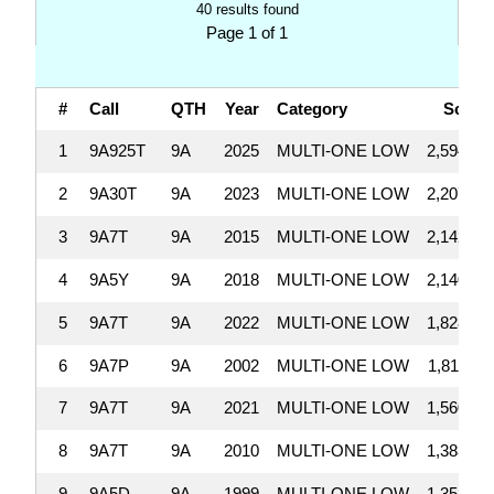
40 results found
Page 1 of 1
#
Call
QTH
Year
Category
Scor
1
9A925T
9A
2025
MULTI-ONE LOW
2,594,44
2
9A30T
9A
2023
MULTI-ONE LOW
2,207,71
3
9A7T
9A
2015
MULTI-ONE LOW
2,142,29
4
9A5Y
9A
2018
MULTI-ONE LOW
2,140,99
5
9A7T
9A
2022
MULTI-ONE LOW
1,828,90
6
9A7P
9A
2002
MULTI-ONE LOW
1,811,52
7
9A7T
9A
2021
MULTI-ONE LOW
1,560,24
8
9A7T
9A
2010
MULTI-ONE LOW
1,383,38
9
9A5D
9A
1999
MULTI-ONE LOW
1,353,82