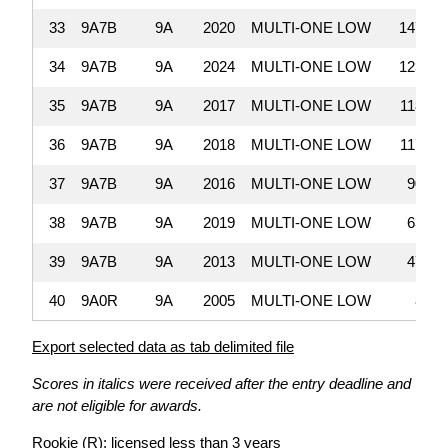
33
9A7B
9A
2020
MULTI-ONE LOW
147,14
34
9A7B
9A
2024
MULTI-ONE LOW
123,44
35
9A7B
9A
2017
MULTI-ONE LOW
118,29
36
9A7B
9A
2018
MULTI-ONE LOW
117,80
37
9A7B
9A
2016
MULTI-ONE LOW
90,60
38
9A7B
9A
2019
MULTI-ONE LOW
63,09
39
9A7B
9A
2013
MULTI-ONE LOW
47,12
40
9A0R
9A
2005
MULTI-ONE LOW
8,61
Export selected data as tab delimited file
Scores in italics were received after the entry deadline and
are not eligible for awards.
Rookie (R): licensed less than 3 years